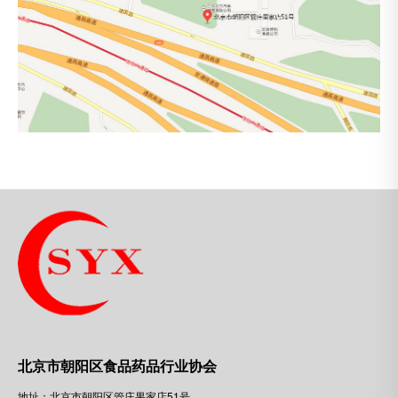
北京市朝阳区食品药品行业协会
地址：北京市朝阳区管庄果家店51号