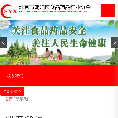
联系我们
全部分类

首页
/
联系我们